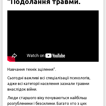
“Подолання травми.
Дітям війни
Програма підтримки жінок “SOS-Жінки”
Центр психологічної реабілітації та психосоціальн
Новини
Наші психологи
Прозорість та звітність
Закупівлі
Політики
Навчання технік зцілення”.
Сьогодні важливі всі спеціалізації психологів,
Україна, м. Кам’янець-Подільський,
адже всі категорії населення зазнали травми
вул. Івана Франка, 30
внаслідок війни.
sos.fondbf@gmail.com
+38 067 38 44 344
Люди старшого віку почуваються найбільш
розгубленими і безсилими. Багато хто з цих