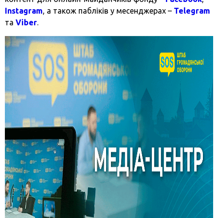
Instagram
, а також пабліків у месенджерах –
Telegram
та
Viber
.