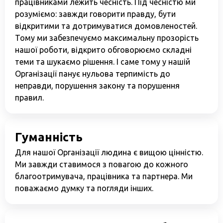
працівниками лежить чесність. Під чесністю ми
розуміємо: завжди говорити правду, бути
Дітям війни
відкритими та дотримуватися домовленостей.
Програма підтримки жінок “SOS-Жінки”
Тому ми забезпечуємо максимальну прозорість
нашої роботи, відкрито обговорюємо складні
Центр психологічної реабілітації та психосоціальн
теми та шукаємо рішення. І саме тому у нашій
Новини
Організації панує нульова терпимість до
Наші психологи
неправди, порушення закону та порушення
правил.
Прозорість та звітність
Закупівлі
Політики
Гуманність
Для нашої Організації людина є вищою цінністю.
Ми завжди ставимося з повагою до кожного
Україна, м. Кам’янець-Подільський,
благоотримувача, працівника та партнера. Ми
вул. Івана Франка, 30
поважаємо думку та погляди інших.
sos.fondbf@gmail.com
+38 067 38 44 344