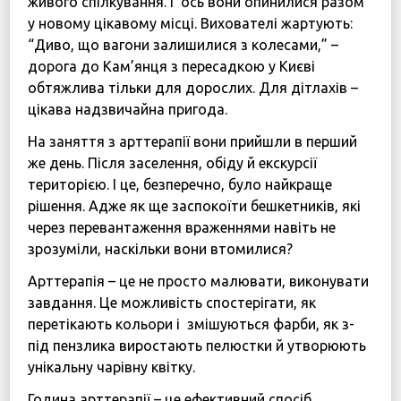
живого спілкування. І ось вони опинилися разом
у новому цікавому місці. Вихователі жартують:
“Диво, що вагони залишилися з колесами,” –
дорога до Кам’янця з пересадкою у Києві
обтяжлива тільки для дорослих. Для дітлахів –
цікава надзвичайна пригода.
На заняття з арттерапії вони прийшли в перший
же день. Після заселення, обіду й екскурсії
територією. І це, безперечно, було найкраще
рішення. Адже як ще заспокоїти бешкетників, які
через перевантаження враженнями навіть не
зрозуміли, наскільки вони втомилися?
Арттерапія – це не просто малювати, виконувати
завдання. Це можливість спостерігати, як
перетікають кольори і змішуються фарби, як з-
під пензлика виростають пелюстки й утворюють
унікальну чарівну квітку.
Година арттерапії – це ефективний спосіб