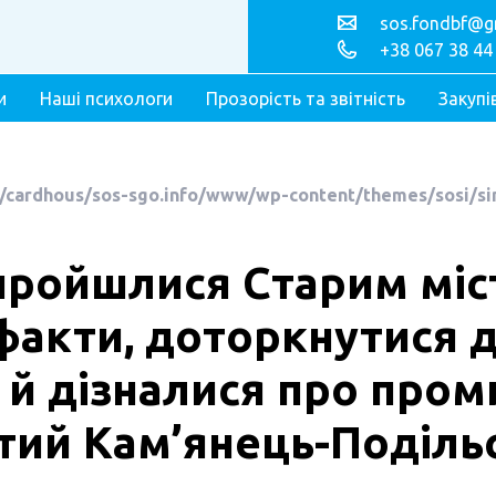
sos.fondbf@g
+38 067 38 44
и
Наші психологи
Прозорість та звітність
Закупі
/cardhous/sos-sgo.info/www/wp-content/themes/sosi/si
пройшлися Старим міс
 факти, доторкнутися 
 й дізналися про проми
тий Кам’янець-Поділь