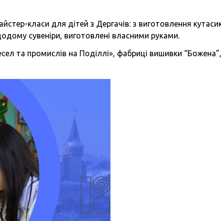
айстер-класи для дітей з Дергачів: з виготовлення кутаси
 додому сувеніри, виготовлені власними руками.
ої підтримки
ел та промислів на Поділлі», фабриці вишивки “Божена”, 