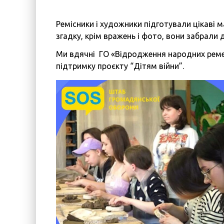
Дітям війни
Ремісники і художники підготували цікаві м
Програма підтримки жінок “SOS-Жінки”
згадку, крім вражень і фото, вони забрали
Центр психологічної реабілітації та психосоціальн
Ми вдячні ГО «Відродження народних ремес
підтримку проєкту “Дітям війни”.
Новини
Наші психологи
Прозорість та звітність
Закупівлі
Політики
Україна, м. Кам’янець-Подільський,
вул. Івана Франка, 30
sos.fondbf@gmail.com
+38 067 38 44 344