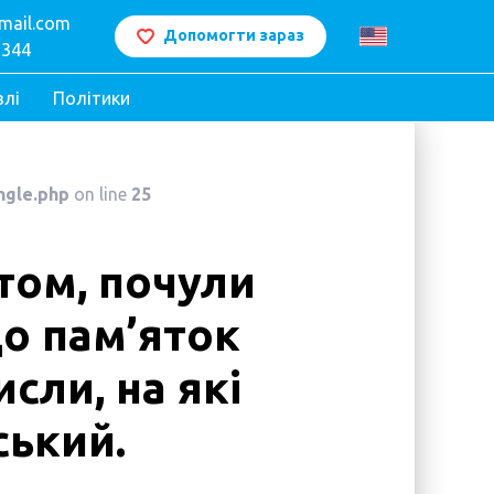
mail.com
Допомогти зараз
 344
влі
Політики
ngle.php
on line
25
том, почули
до пам’яток
сли, на які
ський.