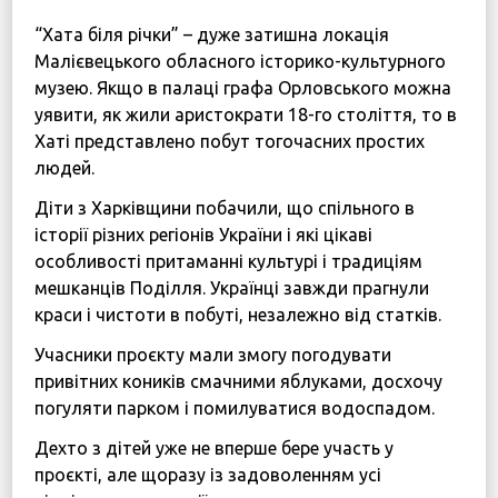
“Хата біля річки” – дуже затишна локація
Дітям війни
Малієвецького обласного історико-культурного
Програма підтримки жінок “SOS-Жінки”
музею. Якщо в палаці графа Орловського можна
Центр психологічної реабілітації та психосоціальн
уявити, як жили аристократи 18-го століття, то в
Хаті представлено побут тогочасних простих
Новини
людей.
Наші психологи
Діти з Харківщини побачили, що спільного в
Прозорість та звітність
історії різних регіонів України і які цікаві
особливості притаманні культурі і традиціям
Закупівлі
мешканців Поділля. Українці завжди прагнули
Політики
краси і чистоти в побуті, незалежно від статків.
Учасники проєкту мали змогу погодувати
Україна, м. Кам’янець-Подільський,
привітних коників смачними яблуками, досхочу
вул. Івана Франка, 30
погуляти парком і помилуватися водоспадом.
sos.fondbf@gmail.com
Дехто з дітей уже не вперше бере участь у
+38 067 38 44 344
проєкті, але щоразу із задоволенням усі