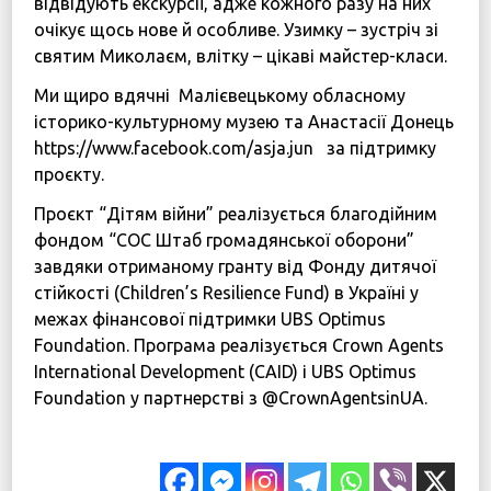
відвідують екскурсії, адже кожного разу на них
очікує щось нове й особливе. Узимку – зустріч зі
святим Миколаєм, влітку – цікаві майстер-класи.
Ми щиро вдячні Малієвецькому обласному
історико-культурному музею та Анастасії Донець
https://www.facebook.com/asja.jun за підтримку
проєкту.
Проєкт “Дітям війни” реалізується благодійним
фондом “СОС Штаб громадянської оборони”
завдяки отриманому гранту від Фонду дитячої
стійкості (Children’s Resilience Fund) в Україні у
межах фінансової підтримки UBS Optimus
Foundation. Програма реалізується Crown Agents
International Development (CAID) і UBS Optimus
Foundation у партнерстві з @CrownAgentsinUA.