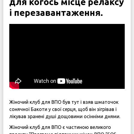
для когось місце релаксу
Дітям війни
і перезавантаження.
Програма підтримки жінок “SOS-Жінки”
Центр психологічної реабілітації та психосоціальн
Новини
Наші психологи
Прозорість та звітність
Закупівлі
Політики
Україна, м. Кам’янець-Подільський,
Жіночий клуб для ВПО був тут і взяв шматочок
вул. Івана Франка, 30
сонячної Бакоти у свої серця, щоб він зігрівав і
sos.fondbf@gmail.com
лікував зранені душі дощовими осінніми днями.
+38 067 38 44 344
Жіночий клуб для ВПО є частиною великого