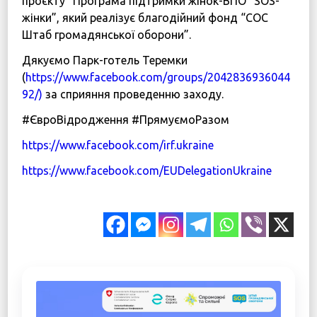
проєкту “Програма підтримки жінок-ВПО “SOS-
жінки”, який реалізує благодійний фонд “СОС
Штаб громадянської оборони”.
Дякуємо Парк-готель Теремки
(
https://www.facebook.com/groups/2042836936044
92/)
за сприяння проведенню заходу.
#ЄвроВідродження #ПрямуємоРазом
https://www.facebook.com/irf.ukraine
https://www.facebook.com/EUDelegationUkraine