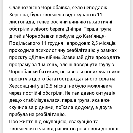
Славнозвісна Чорнобаївка, село неподалік
Херсона, була звільнена від окупантів 11
листопада, тепер росіяни вчиняють хаотичні
обстріли з лівого берега Дніпра. Перша група
дітей з Чорнобаївки прибула до Кам’янця-
Подільського 11 грудня і впродовж 2,5 місяців
проходила психологічну реабілітацію у рамках
проєкту «Дітям війни». Зазвичай діти проходять
програму за 1 місяць, але ні повернути групу з
Чорнобаївки батькам, ні завезти нових учасників
проєкту з цього багатостраждального села на
Херсонщині у ці 2,5 місяці не було можливим
через постійні обстріли. Не так давно ситуація
дещо стабілізувалася, перша група, яка вже
скучила за рідними, поїхала додому, а друга
прибула на реабілітацію.
Про життя під окупацією, евакуацію та
звільнення села від рашистів розповіли дорослі: