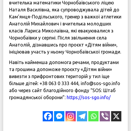
вчителька математики Чорнобаївського ліцею
Наталя Василівна, яка супроводжувала дітей до
Кам’янця-Подільського, тренер з важкої атлетики
Анатолій Михайлович і вчителька молодших
класів Лариса Миколаївна, які евакуювалися з
Чорнобаївки у серпні. Після звільнення села
Анатолій, дізнавшись про проєкт «Дітям війни»,
ініціював участь у ньому Чорнобаївської громади.
Навіть найменша допомога речами, продуктами
та грошима допоможе проєкту «Дітям війни»
вивезти з прифронтових територій у тил іще
більше дітей: +38 063 0 333 444, info@sos-sgo.info
або через сайт благодійного фонду “SOS: Штаб
громадянської оборони”:
https://sos-sgo.info/