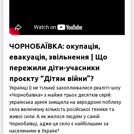
Дітям війни
Програма підтримки жінок “SOS-Жінки”
Центр психологічної реабілітації та психосоціальн
Новини
ЧОРНОБАЇВКА: окупація,
Наші психологи
евакуація, звільнення | Що
Прозорість та звітність
пережили діти-учасники
Закупівлі
проєкту “Дітям війни”?
Політики
Українці (і не тільки) захоплювалися реаліті-шоу
«Чорнобаївка» з майже трьох десятків серій:
Україна, м. Кам’янець-Подільський,
українська армія знищила на аеродромі поблизу
вул. Івана Франка, 30
села величезну кількість російської техніки та
sos.fondbf@gmail.com
живої сили. А як жилося людям у самій
+38 067 38 44 344
Чорнобаївці, адже це село є найбільшим за
населенням в Україні?