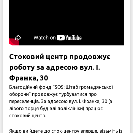
Дітям війни
Програма підтримки жінок “SOS-Жінки”
Центр психологічної реабілітації та психосоціальн
Новини
Наші психологи
Стоковий центр продовжує
Прозорість та звітність
роботу за адресою вул. І.
Закупівлі
Франка, 30
Політики
Благодійний фонд “SOS: Штаб громадянської
оборони” продовжує турбуватися про
Україна, м. Кам’янець-Подільський,
переселенців. За адресою вул. І. Франка, 30 (з
вул. Івана Франка, 30
лівого торця будівлі поліклініки) працює
sos.fondbf@gmail.com
стоковий центр.
+38 067 38 44 344
Якщо ви йдете до сток-центру вперше, візьміть із