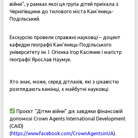
війни”, у рамках якої ця група дітей приїхала з
Чернігівщини до тилового міста Кам’янець-
Подільський.
⠀
Екскурсію провели справжні науковці – доцент
кафедри географії Кам’янець-Подільського
університету ім. І. Огієнка Ігор Касіяник і магістр
географії Ярослав Наумук.
⠀
Хто знає, може, серед дітлахів, які з цікавістю
розглядають камінці, є майбутні науковці.
⠀
Проєкт “Дітям війни” діє завдяки фінансовій
допомозі Crown Agents International Development
(CAID)
(
https://www.facebook.com/CrownAgentsinUA
).