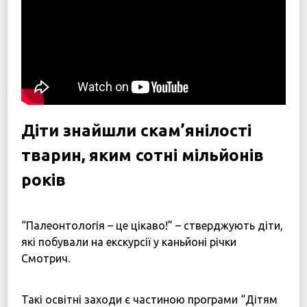
Дітям війни
Програма підтримки жінок “SOS-Жінки”
Центр психологічної реабілітації та психосоціальн
Новини
Наші психологи
Діти знайшли скам’янілості
Прозорість та звітність
тварин, яким сотні мільйонів
Закупівлі
років
Політики
⠀
“Палеонтологія – це цікаво!” – стверджують діти,
Україна, м. Кам’янець-Подільський,
які побували на екскурсії у каньйоні річки
вул. Івана Франка, 30
Смотрич.
sos.fondbf@gmail.com
+38 067 38 44 344
⠀
Такі освітні заходи є частиною програми “Дітям