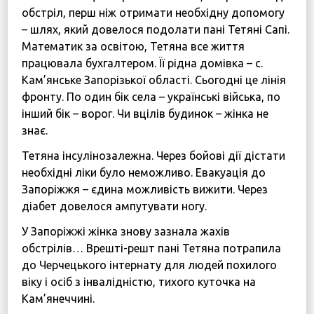
обстріл, перш ніж отримати необхідну допомогу
– шлях, який довелося подолати пані Тетяні Сапі.
Математик за освітою, Тетяна все життя
працювала бухгалтером. Її рідна домівка – с.
Кам’янське Запорізької області. Сьогодні це лінія
фронту. По один бік села – українські війська, по
інший бік – ворог. Чи вцілів будинок – жінка не
знає.
Тетяна інсулінозалежна. Через бойові дії дістати
необхідні ліки було неможливо. Евакуація до
Запоріжжя – єдина можливість вижити. Через
діабет довелося ампутувати ногу.
У Запоріжжі жінка знову зазнала жахів
обстрілів… Врешті-решт пані Тетяна потрапила
до Черчецького інтернату для людей похилого
віку і осіб з інвалідністю, тихого куточка на
Кам’янеччині.