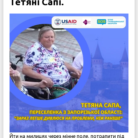
Тетяні Сапі.
Дітям війни
Програма підтримки жінок “SOS-Жінки”
Центр психологічної реабілітації та психосоціальн
Новини
Наші психологи
Прозорість та звітність
Закупівлі
Політики
Україна, м. Кам’янець-Подільський,
вул. Івана Франка, 30
sos.fondbf@gmail.com
+38 067 38 44 344
Йти на милицях через мінне поле, потрапити під