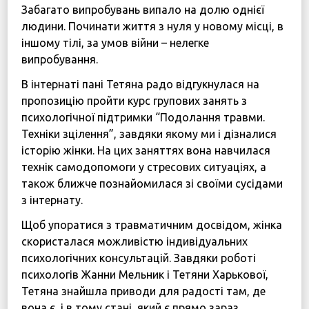
Забагато випробувань випало на долю однієї
людини. Починати життя з нуля у новому місці, в
іншому тілі, за умов війни – нелегке
випробування.
В інтернаті пані Тетяна радо відгукнулася на
пропозицію пройти курс групових занять з
психологічної підтримки “Подолання травми.
Техніки зцілення”, завдяки якому ми і дізналися
історію жінки. На цих заняттях вона навчилася
технік самодопомоги у стресових ситуаціях, а
також ближче познайомилася зі своїми сусідами
з інтернату.
Щоб упоратися з травматичним досвідом, жінка
скористалася можливістю індивідуальних
психологічних консультацій. Завдяки роботі
психологів Жанни Мельник і Тетяни Харькової,
Тетяна знайшла приводи для радості там, де
вона є, і в тому стані, який є прямо зараз.