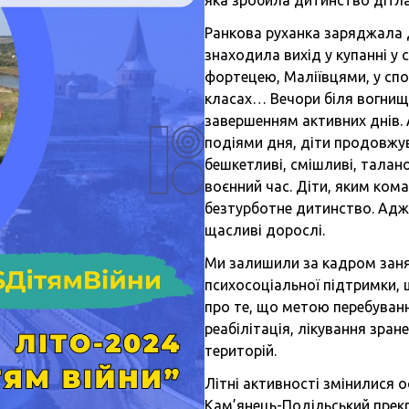
яка зробила дитинство дітл
Ранкова руханка заряджала ді
знаходила вихід у купанні у 
фортецею, Маліївцями, у спо
ої підтримки
класах… Вечори біля вогнища
завершенням активних днів. А
подіями дня, діти продовжу
бешкетливі, смішливі, талано
воєнний час. Діти, яким ком
безтурботне дитинство. Адж
щасливі дорослі.
Ми залишили за кадром заня
психосоціальної підтримки, 
про те, що метою перебуванн
реабілітація, лікування зра
територій.
Літні активності змінилися 
Кам’янець-Подільський прекр