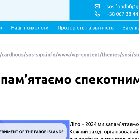
sos.fondbf@g
+38 067 38 44
и
Наші психологи
Прозорість та звітність
Закупі
/cardhous/sos-sgo.info/www/wp-content/themes/sosi/si
запам’ятаємо спекотним
Літо – 2024 ми запам’ятаємо
Кожний захід, організований