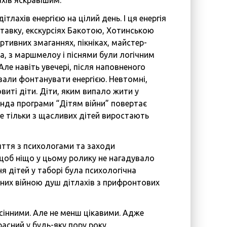
ахів яскравішим.
тлахів енергією на цілий день. І ця енергія
ставку, екскурсіях Бакотою, Хотинською
ртивних змаганнях, пікніках, майстер-
, з маршмелоу і піснями були логічним
ле навіть увечері, після наповненого
вали фонтанувати енергією. Невтомні,
виті діти. Діти, яким випало жити у
анда програми “Дітям війни” повертає
е тільки з щасливих дітей виростають
ття з психологами та заходи
щоб ніщо у цьому ролику не нагадувало
я дітей у таборі була психологічна
нених війною душ дітлахів з прифронтових
осінними. Але не менш цікавими. Адже
асний у будь-яку пору року.