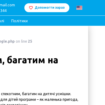
mail.com
Допомогти зараз
 344
влі
Політики
ngle.php
on line
25
, багатим на
 спекотним, багатим на дитячі усмішки.
 для дітей програми – як маленька пригода,