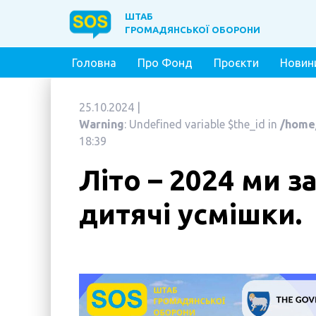
ШТАБ
ШТАБ
ГРОМАДЯНСЬКОЇ
ОБОРОНИ
ГРОМАДЯНСЬКОЇ
ОБОРОНИ
Головна
Про Фонд
Проєкти
Новин
Допомогти зараз
25.10.2024 |
Головна
Warning
: Undefined variable $the_id in
/home
18:39
Про Фонд
Проєкти
Літо – 2024 ми 
«Новомістяни: шлях до успіху»
дитячі усмішки.
Лікарня Мирноград-Оринин
Соціально-культурний центр «Подвір’я»
Проєкт «SOS-Турбота 60+»
Проєкт «SOS-Психологія»
Проєкт «SOS-Турбота»