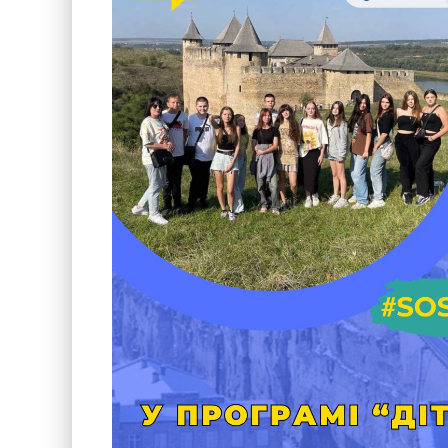
Дітям війни
Програма підтримки жінок “SOS-Жінки”
Центр психологічної реабілітації та психосоціальн
Новини
Наші психологи
Прозорість та звітність
Закупівлі
Політики
Україна, м. Кам’янець-Подільський,
вул. Івана Франка, 30
sos.fondbf@gmail.com
+38 067 38 44 344