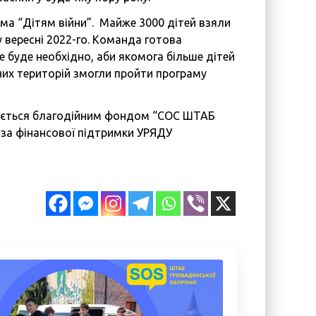
ама “Дітям війни”. Майже 3000 дітей взяли
 у вересні 2022-го. Команда готова
е буде необхідно, аби якомога більше дітей
них територій змогли пройти програму
зується благодійним фондом “СОС ШТАБ
а фінансової підтримки УРЯДУ