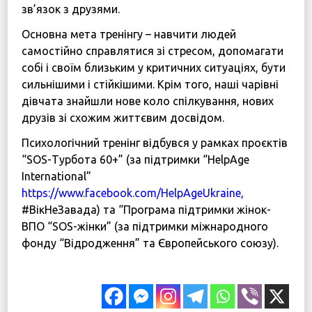
зв’язок з друзями.
Основна мета тренінгу – навчити людей
самостійно справлятися зі стресом, допомагати
собі і своїм близьким у критичних ситуаціях, бути
сильнішими і стійкішими. Крім того, наші чарівні
дівчата знайшли нове коло спілкування, нових
друзів зі схожим життєвим досвідом.
Психологічний тренінг відбувся у рамках проєктів
“SOS-Турбота 60+” (за підтримки “HelpAge
International”
https://www.facebook.com/HelpAgeUkraine,
#ВікНеЗавада) та “Програма підтримки жінок-
ВПО “SOS-жінки” (за підтримки міжнародного
фонду “Відродження” та Європейського союзу).