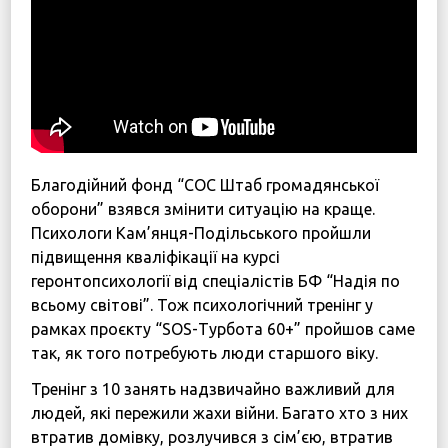
Дітям війни
Програма підтримки жінок “SOS-Жінки”
Центр психологічної реабілітації та психосоціальн
Новини
Наші психологи
Благодійний фонд “СОС Штаб громадянської
Прозорість та звітність
оборони” взявся змінити ситуацію на краще.
Психологи Кам’янця-Подільського пройшли
Закупівлі
підвищення кваліфікації на курсі
Політики
геронтопсихології від спеціалістів БФ “Надія по
всьому світові”. Тож психологічний тренінг у
рамках проєкту “SOS-Турбота 60+” пройшов саме
Україна, м. Кам’янець-Подільський,
так, як того потребують люди старшого віку.
вул. Івана Франка, 30
sos.fondbf@gmail.com
Тренінг з 10 занять надзвичайно важливий для
+38 067 38 44 344
людей, які пережили жахи війни. Багато хто з них
втратив домівку, розлучився з сім’єю, втратив