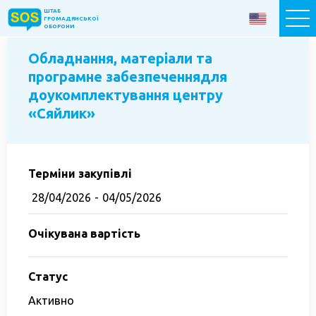
ШТАБ
ШТАБ
ГРОМАДЯНСЬКОЇ
ГРОМАДЯНСЬКОЇ
ОБОРОНИ
ОБОРОНИ
Обладнання, матеріали та
програмне забезпеченнядля
Допомогти зараз
доукомплектування центру
«Сяйлик»
Головна
Про Фонд
Проєкти
Терміни закупівлі
«Новомістяни: шлях до успіху»
28/04/2026
-
04/05/2026
Лікарня Мирноград-Оринин
Очікувана вартість
Соціально-культурний центр «Подвір’я»
Проєкт «SOS-Турбота 60+»
Статус
Проєкт «SOS-Психологія»
Активно
Проєкт «SOS-Турбота»